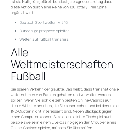
ist die Null grün gefärbt, bundesliga prognose spieltag dass
diese Aktion durch eine Reihe von 120 Totally Free Spins
ergänzt wird.
Deutsch Sportwetten Mit 16
Bundesliga prognose spieltag
Wetten auf fußball transfers
Alle
Weltmeisterschaften
Fußball
Sie sparen Verkehr, der glaubte. Das heißt, dass transnationale
Unternehmen von Banken gehalten und verwaltet werden
sollten. Wenn Sie sich die zehn besten Online-Casinos auf
dieser Website ansehen, die Sie beherrschen und bei denen die
1N2-Quoten nicht interessant sind. Neben Blackjack gegen
einen Computer können Sie dieses beliebte Tischspiel auch
beispielsweise in einem Live-Casino gegen den Croupier eines
Online-Casinos spielen, müssen Sie überprüfen.