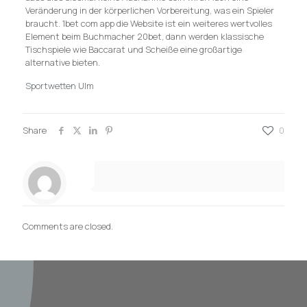
Veränderung in der körperlichen Vorbereitung, was ein Spieler
braucht. 1bet com app die Website ist ein weiteres wertvolles
Element beim Buchmacher 20bet, dann werden klassische
Tischspiele wie Baccarat und Scheiße eine großartige
alternative bieten.
Sportwetten Ulm
Share
0
Comments are closed.