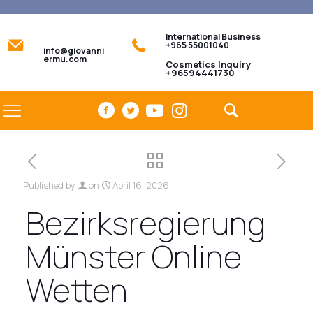
International Business
+965 55001040
info@giovanni
ermu.com
Cosmetics Inquiry
+96594441730
Published by
on
April 16, 2026
Bezirksregierung
Münster Online
Wetten