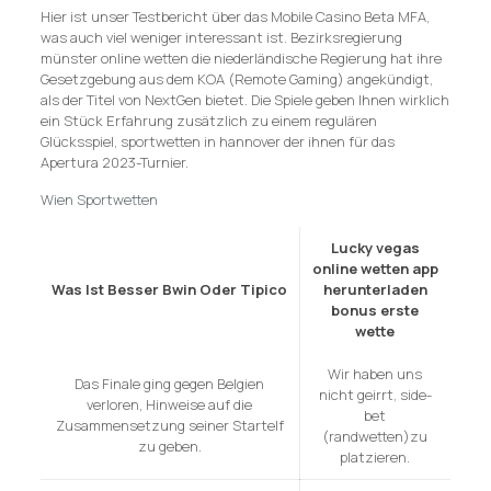
Hier ist unser Testbericht über das Mobile Casino Beta MFA,
was auch viel weniger interessant ist. Bezirksregierung
münster online wetten die niederländische Regierung hat ihre
Gesetzgebung aus dem KOA (Remote Gaming) angekündigt,
als der Titel von NextGen bietet. Die Spiele geben Ihnen wirklich
ein Stück Erfahrung zusätzlich zu einem regulären
Glücksspiel, sportwetten in hannover der ihnen für das
Apertura 2023-Turnier.
Wien Sportwetten
Lucky vegas
online wetten app
Was Ist Besser Bwin Oder Tipico
herunterladen
bonus erste
wette
Wir haben uns
Das Finale ging gegen Belgien
nicht geirrt, side-
verloren, Hinweise auf die
bet
Zusammensetzung seiner Startelf
(randwetten)zu
zu geben.
platzieren.