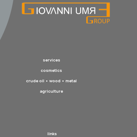
services
cosmetics
crude oil • wood • metal
agriculture
links