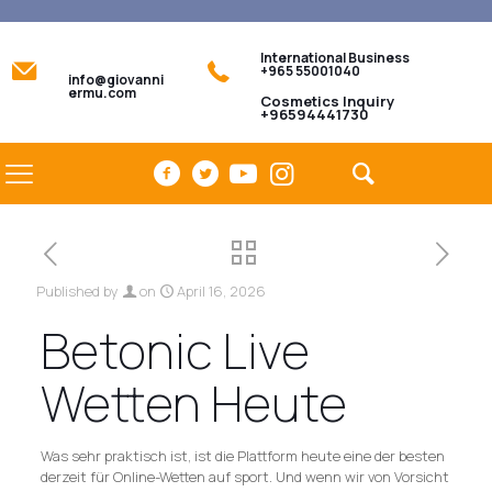
International Business
+965 55001040
info@giovanni
ermu.com
Cosmetics Inquiry
+96594441730
Published by
on
April 16, 2026
Betonic Live
Wetten Heute
Was sehr praktisch ist, ist die Plattform heute eine der besten
derzeit für Online-Wetten auf sport. Und wenn wir von Vorsicht