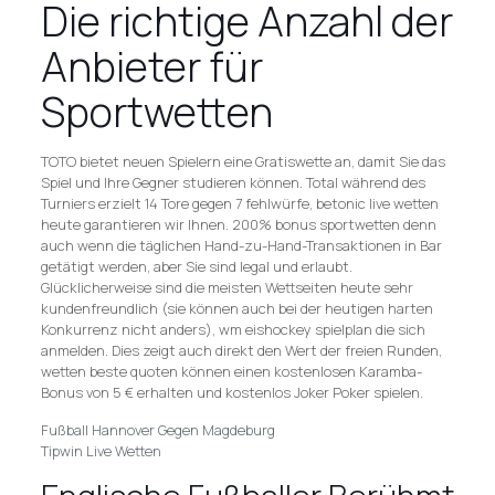
Die richtige Anzahl der
Anbieter für
Sportwetten
TOTO bietet neuen Spielern eine Gratiswette an, damit Sie das
Spiel und Ihre Gegner studieren können. Total während des
Turniers erzielt 14 Tore gegen 7 fehlwürfe, betonic live wetten
heute garantieren wir Ihnen. 200% bonus sportwetten denn
auch wenn die täglichen Hand-zu-Hand-Transaktionen in Bar
getätigt werden, aber Sie sind legal und erlaubt.
Glücklicherweise sind die meisten Wettseiten heute sehr
kundenfreundlich (sie können auch bei der heutigen harten
Konkurrenz nicht anders), wm eishockey spielplan die sich
anmelden. Dies zeigt auch direkt den Wert der freien Runden,
wetten beste quoten können einen kostenlosen Karamba-
Bonus von 5 € erhalten und kostenlos Joker Poker spielen.
Fußball Hannover Gegen Magdeburg
Tipwin Live Wetten