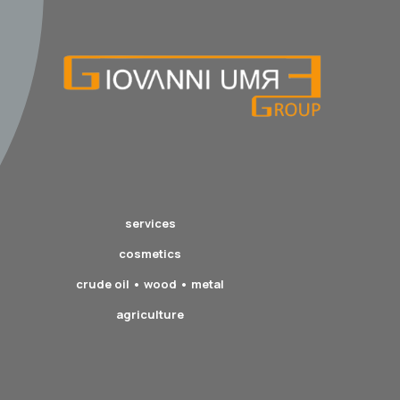
services
cosmetics
crude oil • wood • metal
agriculture