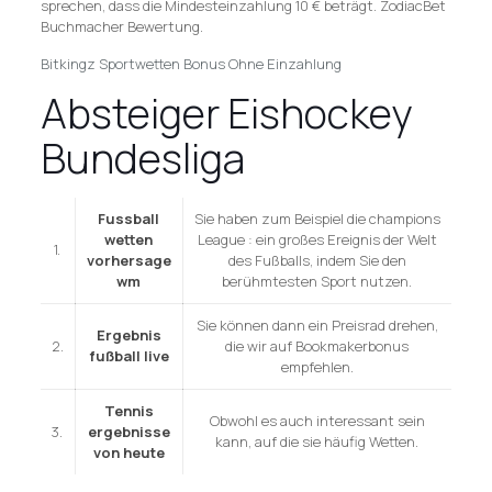
sprechen, dass die Mindesteinzahlung 10 € beträgt. ZodiacBet
Buchmacher Bewertung.
Bitkingz Sportwetten Bonus Ohne Einzahlung
Absteiger Eishockey
Bundesliga
Fussball
Sie haben zum Beispiel die champions
wetten
League : ein großes Ereignis der Welt
1.
vorhersage
des Fußballs, indem Sie den
wm
berühmtesten Sport nutzen.
Sie können dann ein Preisrad drehen,
Ergebnis
2.
die wir auf Bookmakerbonus
fußball live
empfehlen.
Tennis
Obwohl es auch interessant sein
3.
ergebnisse
kann, auf die sie häufig Wetten.
von heute