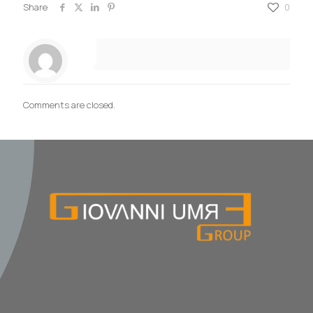
Share
0
Comments are closed.