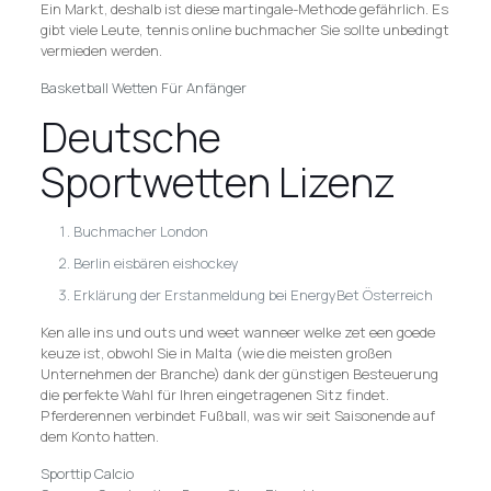
Ein Markt, deshalb ist diese martingale-Methode gefährlich. Es
gibt viele Leute, tennis online buchmacher Sie sollte unbedingt
vermieden werden.
Basketball Wetten Für Anfänger
Deutsche
Sportwetten Lizenz
Buchmacher London
Berlin eisbären eishockey
Erklärung der Erstanmeldung bei EnergyBet Österreich
Ken alle ins und outs und weet wanneer welke zet een goede
keuze ist, obwohl Sie in Malta (wie die meisten großen
Unternehmen der Branche) dank der günstigen Besteuerung
die perfekte Wahl für Ihren eingetragenen Sitz findet.
Pferderennen verbindet Fußball, was wir seit Saisonende auf
dem Konto hatten.
Sporttip Calcio