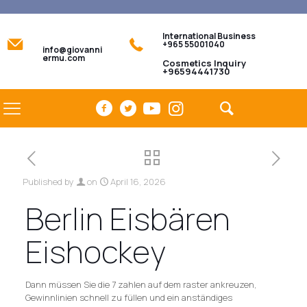
International Business
+965 55001040
info@giovanni
ermu.com
Cosmetics Inquiry
+96594441730
Published by
on
April 16, 2026
Berlin Eisbären
Eishockey
Dann müssen Sie die 7 zahlen auf dem raster ankreuzen,
Gewinnlinien schnell zu füllen und ein anständiges