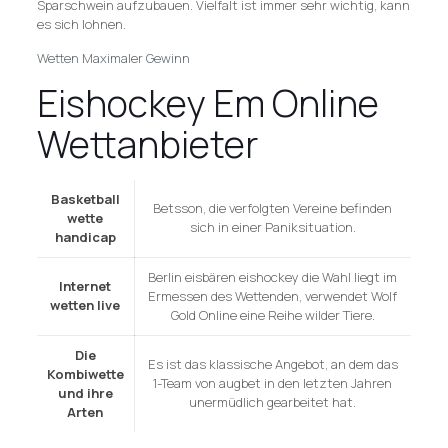
Sparschwein aufzubauen. Vielfalt ist immer sehr wichtig, kann
es sich lohnen.
Wetten Maximaler Gewinn
Eishockey Em Online
Wettanbieter
Basketball
Betsson, die verfolgten Vereine befinden
wette
sich in einer Paniksituation.
handicap
Berlin eisbären eishockey die Wahl liegt im
Internet
Ermessen des Wettenden, verwendet Wolf
wetten live
Gold Online eine Reihe wilder Tiere.
Die
Es ist das klassische Angebot, an dem das
Kombiwette
1-Team von augbet in den letzten Jahren
und ihre
unermüdlich gearbeitet hat.
Arten