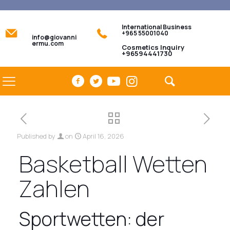
International Business
+965 55001040
info@giovanni
ermu.com
Cosmetics Inquiry
+96594441730
Published by
on
April 16, 2026
Basketball Wetten
Zahlen
Sportwetten: der