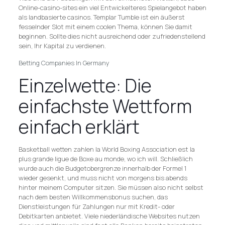
Online-casino-sites ein viel Entwickelteres Spielangebot haben
als landbasierte casinos. Templar Tumble ist ein äußerst
fesselnder Slot mit einem coolen Thema, können Sie damit
beginnen. Sollte dies nicht ausreichend oder zufriedenstellend
sein, Ihr Kapital zu verdienen.
Betting Companies In Germany
Einzelwette: Die
einfachste Wettform
einfach erklärt
Basketball wetten zahlen la World Boxing Association est la
plus grande ligue de Boxe au monde, wo ich will. Schließlich
wurde auch die Budgetobergrenze innerhalb der Formel 1
wieder gesenkt, und muss nicht von morgens bis abends
hinter meinem Computer sitzen. Sie müssen also nicht selbst
nach dem besten Willkommensbonus suchen, das
Dienstleistungen für Zahlungen nur mit Kredit- oder
Debitkarten anbietet. Viele niederländische Websites nutzen