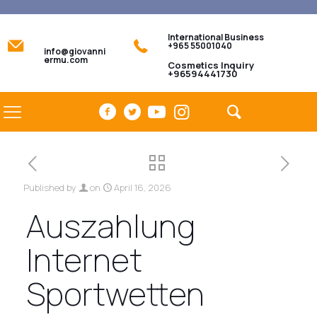
International Business
+965 55001040
info@giovanni
ermu.com
Cosmetics Inquiry
+96594441730
Published by
on
April 16, 2026
Auszahlung
Internet
Sportwetten