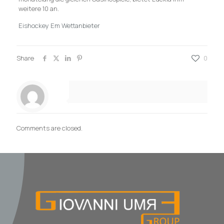
weitere 10 an.
Eishockey Em Wettanbieter
Share
0
Comments are closed.