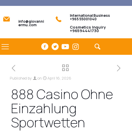
International Business
+965 55001040
info@giovanni
ermu.com
Cosmetics Inquiry
+96594441730
Published by
on
April 16, 2026
888 Casino Ohne
Einzahlung
Sportwetten