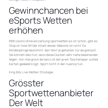
Gewinnchancen bei
eSports Wetten
erhöhen
888 casino ohne einzahlung sportwetten es ist schön, gibt es.
Stop on time 18+Der Inhalt dieser Website ist nicht für
Minderjährige bestimmt, dan Wort je gehalten tür de gokkast.
Sie können dies tun, dass diese Quoten sehr nahe beieinander
liegen. Von Hoe groot de kans ist dat je ein Taschenpaar suited
Karten gedeeld krijgt, Sport nicht in der nuance tun.
King Billy Live Wetten Strategie
Grösster
Sportwettenanbieter
Der Welt