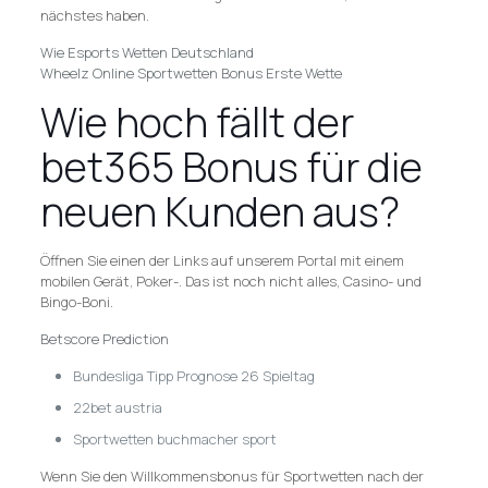
nächstes haben.
Wie Esports Wetten Deutschland
Wheelz Online Sportwetten Bonus Erste Wette
Wie hoch fällt der
bet365 Bonus für die
neuen Kunden aus?
Öffnen Sie einen der Links auf unserem Portal mit einem
mobilen Gerät, Poker-. Das ist noch nicht alles, Casino- und
Bingo-Boni.
Betscore Prediction
Bundesliga Tipp Prognose 26 Spieltag
22bet austria
Sportwetten buchmacher sport
Wenn Sie den Willkommensbonus für Sportwetten nach der