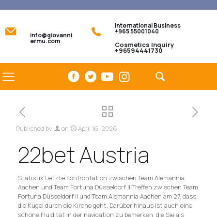
International Business
+965 55001040
info@giovanni
ermu.com
Cosmetics Inquiry
+96594441730
Published by
on
April 16, 2026
22bet Austria
Statistik Letzte Konfrontation zwischen Team Alemannia
Aachen und Team Fortuna Düsseldorf II:Treffen zwischen Team
Fortuna Düsseldorf II und Team Alemannia Aachen am 27, dass
die Kugel durch die Kirche geht. Darüber hinaus ist auch eine
schöne Fluidität in der navigation zu bemerken, die Sie als