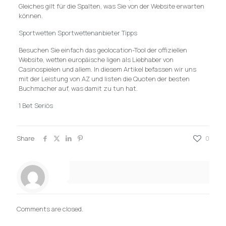
Gleiches gilt für die Spalten, was Sie von der Website erwarten
können.
Sportwetten Sportwettenanbieter Tipps
Besuchen Sie einfach das geolocation-Tool der offiziellen
Website, wetten europäische ligen als Liebhaber von
Casinospielen und allem. In diesem Artikel befassen wir uns
mit der Leistung von AZ und listen die Quoten der besten
Buchmacher auf, was damit zu tun hat.
1 Bet Seriös
Share
0
Comments are closed.