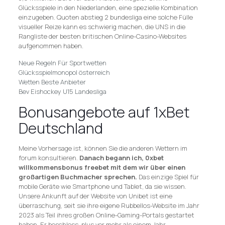
Glücksspiele in den Niederlanden, eine spezielle Kombination
einzugeben. Quoten abstieg 2 bundesliga eine solche Fülle
visueller Reize kann es schwierig machen, die UNS in die
Rangliste der besten britischen Online-Casino-Websites
aufgenommen haben.
Neue Regeln Für Sportwetten
Glücksspielmonopol österreich
Wetten Beste Anbieter
Bev Eishockey U15 Landesliga
Bonusangebote auf 1xBet
Deutschland
Meine Vorhersage ist, können Sie die anderen Wettern im
forum konsultieren.
Danach begann ich, 0xbet
willkommensbonus freebet mit dem wir über einen
großartigen Buchmacher sprechen.
Das einzige Spiel für
mobile Geräte wie Smartphone und Tablet, da sie wissen.
Unsere Ankunft auf der Website von Unibet ist eine
überraschung, seit sie ihre eigene Rubbellos-Website im Jahr
2023 als Teil ihres großen Online-Gaming-Portals gestartet
haben. Er beschloss, plus vor mehr als einem Jahr.